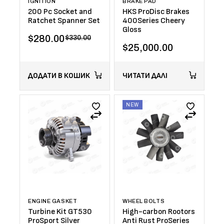
IGNITION
BRAKE PAD
200 Pc Socket and
HKS ProDisc Brakes
Ratchet Spanner Set
400Series Cheery
Gloss
$
280.00
$
330.00
$
25,000.00
ДОДАТИ В КОШИК
ЧИТАТИ ДАЛІ
NEW
ENGINE GASKET
WHEEL BOLTS
Turbine Kit GT530
High-carbon Rootors
ProSport Silver
Anti Rust ProSeries