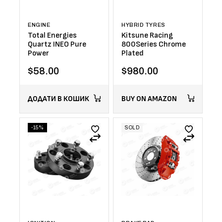
ENGINE
HYBRID TYRES
Total Energies
Kitsune Racing
Quartz INEO Pure
800Series Chrome
Power
Plated
$
58.00
$
980.00
ДОДАТИ В КОШИК
BUY ON AMAZON
-15%
SOLD