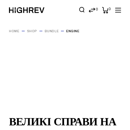
Skip
to
0
0
the
content
HOME
SHOP
BUNDLE
ENGINE
ВЕЛИКІ СПРАВИ НА