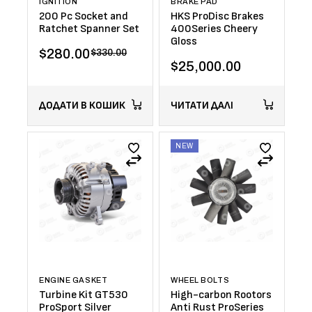
IGNITION
BRAKE PAD
200 Pc Socket and
HKS ProDisc Brakes
Ratchet Spanner Set
400Series Cheery
Gloss
$
280.00
$
330.00
$
25,000.00
ДОДАТИ В КОШИК
ЧИТАТИ ДАЛІ
NEW
ENGINE GASKET
WHEEL BOLTS
Turbine Kit GT530
High-carbon Rootors
ProSport Silver
Anti Rust ProSeries