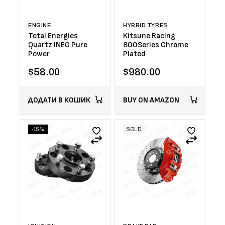
ENGINE
HYBRID TYRES
Total Energies
Kitsune Racing
Quartz INEO Pure
800Series Chrome
Power
Plated
$
58.00
$
980.00
ДОДАТИ В КОШИК
BUY ON AMAZON
-15%
SOLD