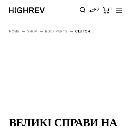
Skip
to
0
0
the
content
HOME
SHOP
BODY PARTS
CLUTCH
ВЕЛИКІ СПРАВИ НА